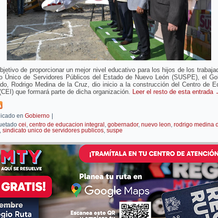
bjetivo de proporcionar un mejor nivel educativo para los hijos de los trabaja
to Único de Servidores Públicos del Estado de Nuevo León (SUSPE), el Go
do, Rodrigo Medina de la Cruz, dio inicio a la construcción del Centro de 
 (CEI) que formará parte de dicha organización.
Leer el resto de esta entrada
icado en
Gobierno
|
uetado
cei
,
centro de educacion integral
,
gobernador
,
nuevo leon
,
rodrigo medina d
,
sindicato unico de servidores publicos
,
suspe