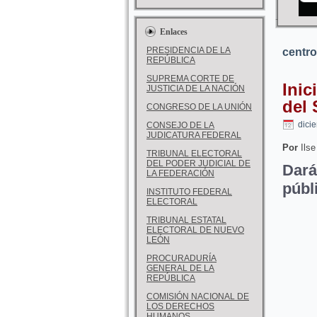
Enlaces
PRESIDENCIA DE LA
centro
REPÚBLICA
SUPREMA CORTE DE
Inic
JUSTICIA DE LA NACIÓN
del
CONGRESO DE LA UNIÓN
dici
CONSEJO DE LA
JUDICATURA FEDERAL
Por
Ilse
TRIBUNAL ELECTORAL
DEL PODER JUDICIAL DE
Dará
LA FEDERACIÓN
públ
INSTITUTO FEDERAL
ELECTORAL
TRIBUNAL ESTATAL
ELECTORAL DE NUEVO
LEÓN
PROCURADURÍA
GENERAL DE LA
REPÚBLICA
COMISIÓN NACIONAL DE
LOS DERECHOS
HUMANOS