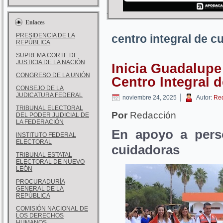
Enlaces
PRESIDENCIA DE LA
centro integral de c
REPÚBLICA
SUPREMA CORTE DE
JUSTICIA DE LA NACIÓN
Inicia Guadalupe 
CONGRESO DE LA UNIÓN
Centro Integral 
CONSEJO DE LA
JUDICATURA FEDERAL
|
noviembre 24, 2025
Autor:
Re
TRIBUNAL ELECTORAL
Por
Redacción
DEL PODER JUDICIAL DE
LA FEDERACIÓN
En apoyo a pers
INSTITUTO FEDERAL
ELECTORAL
cuidadoras
TRIBUNAL ESTATAL
ELECTORAL DE NUEVO
LEÓN
PROCURADURÍA
GENERAL DE LA
REPÚBLICA
COMISIÓN NACIONAL DE
LOS DERECHOS
HUMANOS