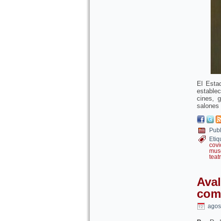
El Esta
estable
cines, 
salones 
Publ
Etiq
cov
mus
teat
Aval
come
agos