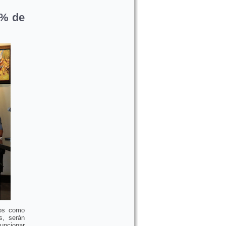
0% de
ios como
s, serán
funcionar