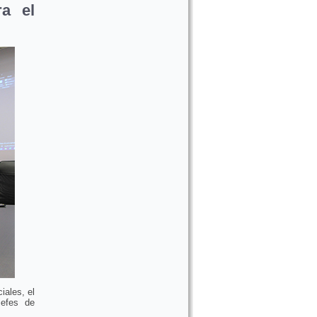
ra el
iales, el
jefes de