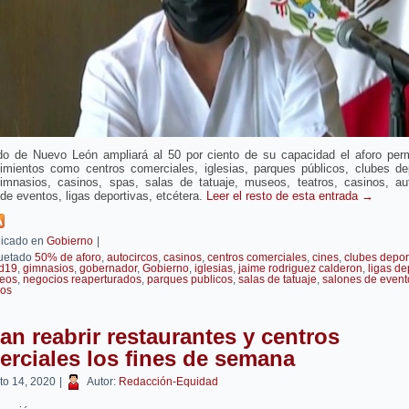
do de Nuevo León ampliará al 50 por ciento de su capacidad el aforo perm
cimientos como centros comerciales, iglesias, parques públicos, clubes dep
gimnasios, casinos, spas, salas de tatuaje, museos, teatros, casinos, aut
de eventos, ligas deportivas, etcétera.
Leer el resto de esta entrada
→
icado en
Gobierno
|
uetado
50% de aforo
,
autocircos
,
casinos
,
centros comerciales
,
cines
,
clubes depor
id19
,
gimnasios
,
gobernador
,
Gobierno
,
iglesias
,
jaime rodriguez calderon
,
ligas de
eos
,
negocios reaperturados
,
parques publicos
,
salas de tatuaje
,
salones de event
ros
an reabrir restaurantes y centros
rciales los fines de semana
to 14, 2020
|
Autor:
Redacción-Equidad