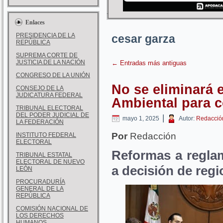
Enlaces
PRESIDENCIA DE LA
cesar garza
REPÚBLICA
SUPREMA CORTE DE
JUSTICIA DE LA NACIÓN
←
Entradas más antiguas
CONGRESO DE LA UNIÓN
No se eliminará e
CONSEJO DE LA
JUDICATURA FEDERAL
Ambiental para c
TRIBUNAL ELECTORAL
DEL PODER JUDICIAL DE
|
mayo 1, 2025
Autor:
Redacció
LA FEDERACIÓN
Por
Redacción
INSTITUTO FEDERAL
ELECTORAL
Reformas a regla
TRIBUNAL ESTATAL
ELECTORAL DE NUEVO
a decisión de regi
LEÓN
PROCURADURÍA
GENERAL DE LA
REPÚBLICA
COMISIÓN NACIONAL DE
LOS DERECHOS
HUMANOS