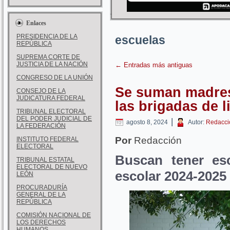
Enlaces
PRESIDENCIA DE LA
escuelas
REPÚBLICA
SUPREMA CORTE DE
JUSTICIA DE LA NACIÓN
←
Entradas más antiguas
CONGRESO DE LA UNIÓN
Se suman madres 
CONSEJO DE LA
JUDICATURA FEDERAL
las brigadas de 
TRIBUNAL ELECTORAL
DEL PODER JUDICIAL DE
|
agosto 8, 2024
Autor:
Redacci
LA FEDERACIÓN
Por
Redacción
INSTITUTO FEDERAL
ELECTORAL
Buscan tener esc
TRIBUNAL ESTATAL
ELECTORAL DE NUEVO
escolar 2024-2025
LEÓN
PROCURADURÍA
GENERAL DE LA
REPÚBLICA
COMISIÓN NACIONAL DE
LOS DERECHOS
HUMANOS