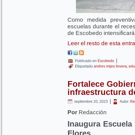
Como medida preventiva
escuelas durante el rece
de Escobedo intensificará 
Leer el resto de esta ent
|
Publicado en
Escobedo
Etiquetado
andres mijes llovera
,
edu
Fortalece Gobier
infraestructura 
|
septiembre 20, 2023
Autor:
Re
Por
Redacción
Inaugura Escuela
Flores