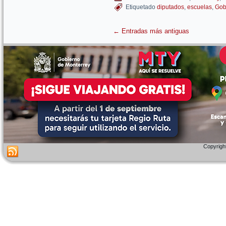
Etiquetado
diputados
,
escuelas
,
Gob
←
Entradas más antiguas
Copyright