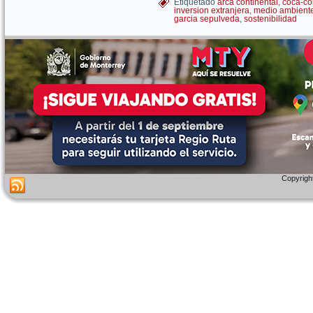
Etiquetado
arca continental
,
coca-co
inversion extranjera
,
medio ambient
garcia sepulveda
,
sostenibilidad
Copyright