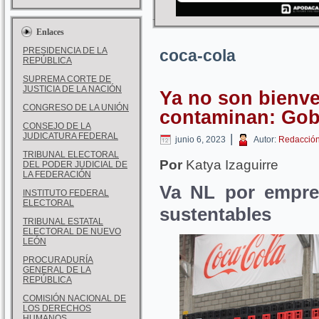
Enlaces
PRESIDENCIA DE LA
coca-cola
REPÚBLICA
SUPREMA CORTE DE
JUSTICIA DE LA NACIÓN
Ya no son bienv
CONGRESO DE LA UNIÓN
contaminan: Go
CONSEJO DE LA
JUDICATURA FEDERAL
|
junio 6, 2023
Autor:
Redacció
TRIBUNAL ELECTORAL
Por
Katya Izaguirre
DEL PODER JUDICIAL DE
LA FEDERACIÓN
Va NL por empres
INSTITUTO FEDERAL
ELECTORAL
sustentables
TRIBUNAL ESTATAL
ELECTORAL DE NUEVO
LEÓN
PROCURADURÍA
GENERAL DE LA
REPÚBLICA
COMISIÓN NACIONAL DE
LOS DERECHOS
HUMANOS