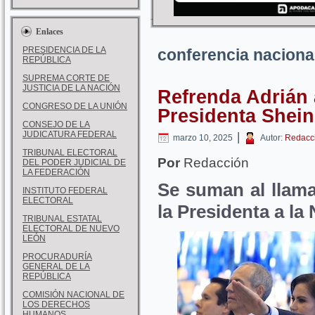
Enlaces
PRESIDENCIA DE LA
conferencia naciona
REPÚBLICA
SUPREMA CORTE DE
JUSTICIA DE LA NACIÓN
Refrenda Adrián
CONGRESO DE LA UNIÓN
Presidenta Shei
CONSEJO DE LA
JUDICATURA FEDERAL
|
marzo 10, 2025
Autor:
Redacc
TRIBUNAL ELECTORAL
Por
Redacción
DEL PODER JUDICIAL DE
LA FEDERACIÓN
Se suman al llama
INSTITUTO FEDERAL
ELECTORAL
la Presidenta a la
TRIBUNAL ESTATAL
ELECTORAL DE NUEVO
LEÓN
PROCURADURÍA
GENERAL DE LA
REPÚBLICA
COMISIÓN NACIONAL DE
LOS DERECHOS
HUMANOS