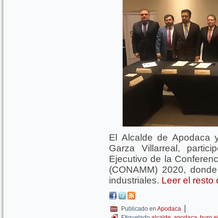
El Alcalde de Apodaca 
Garza Villarreal, parti
Ejecutivo de la Conferen
(CONAMM) 2020, donde p
industriales.
Leer el resto
|
Publicado en
Apodaca
Etiquetado
alcalde
,
apodaca
,
buro e