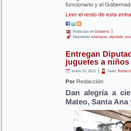
funcionario y el Goberna
Leer el resto de esta ent
|
Publicado en
Gobierno
Etiquetado
amenazas
,
diputado
,
jes
Entregan Diputad
juguetes a niño
|
enero 10, 2022
Autor:
Redacci
Por
Redacción
Dan alegría a ci
Mateo, Santa Ana 