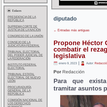
Enlaces
PRESIDENCIA DE LA
diputado
REPÚBLICA
SUPREMA CORTE DE
JUSTICIA DE LA NACIÓN
←
Entradas más antiguas
CONGRESO DE LA UNIÓN
Propone Héctor 
CONSEJO DE LA
JUDICATURA FEDERAL
combatir el reza
TRIBUNAL ELECTORAL
legislativa
DEL PODER JUDICIAL DE
LA FEDERACIÓN
|
enero 9, 2023
Autor:
Redacció
INSTITUTO FEDERAL
ELECTORAL
Por
Redacción
TRIBUNAL ESTATAL
ELECTORAL DE NUEVO
Para que exist
LEÓN
tramitar asuntos 
PROCURADURÍA
GENERAL DE LA
REPÚBLICA
COMISIÓN NACIONAL DE
LOS DERECHOS
HUMANOS