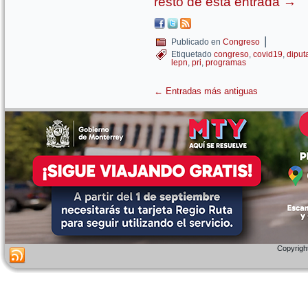
resto de esta entrada
→
|
Publicado en
Congreso
Etiquetado
congreso
,
covid19
,
diput
lepn
,
pri
,
programas
←
Entradas más antiguas
Copyright