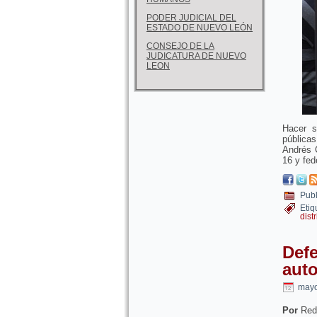
PODER JUDICIAL DEL
ESTADO DE NUEVO LEÓN
CONSEJO DE LA
JUDICATURA DE NUEVO
LEON
Hacer s
pública
Andrés C
16 y fed
Publ
Etiq
distr
Def
aut
mayo
Por
Red