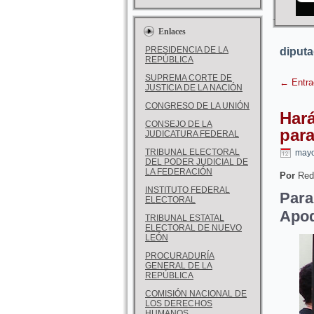
Enlaces
PRESIDENCIA DE LA
diputa
REPÚBLICA
SUPREMA CORTE DE
←
Entra
JUSTICIA DE LA NACIÓN
CONGRESO DE LA UNIÓN
Har
CONSEJO DE LA
par
JUDICATURA FEDERAL
TRIBUNAL ELECTORAL
mayo
DEL PODER JUDICIAL DE
LA FEDERACIÓN
Por
Red
INSTITUTO FEDERAL
Para
ELECTORAL
Apo
TRIBUNAL ESTATAL
ELECTORAL DE NUEVO
LEÓN
PROCURADURÍA
GENERAL DE LA
REPÚBLICA
COMISIÓN NACIONAL DE
LOS DERECHOS
HUMANOS