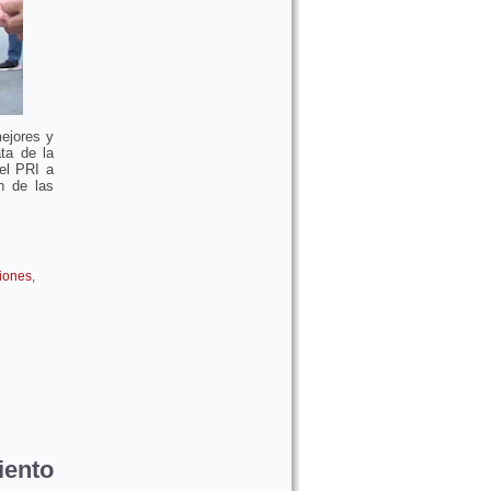
mejores y
ta de la
del PRI a
n de las
iones
,
ento