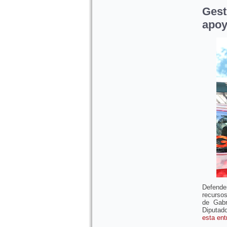
Gest
apoy
Defende
recurso
de Gabr
Diputado
esta en