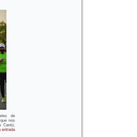
eles de
 que nos
s Cantú,
a entrada