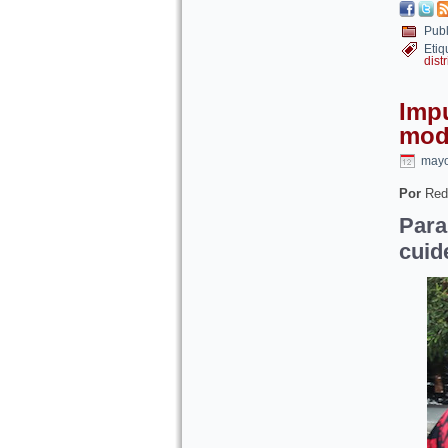
Publ
Etiq
distr
Imp
mode
mayo
Por
Red
Para
cuid