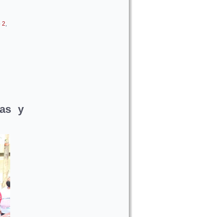
o 2
,
das y