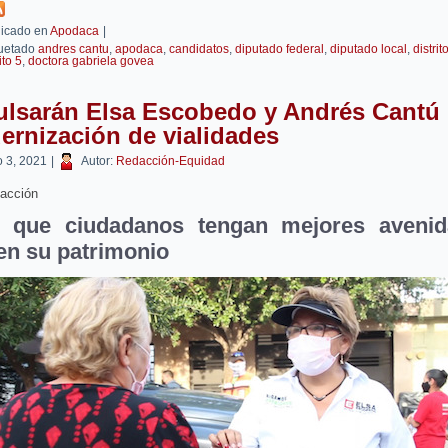
icado en
Apodaca
|
uetado
andres cantu
,
apodaca
,
candidatos
,
diputado federal
,
diputado local
,
distrit
ito 5
,
doctora gabriela govea
ulsarán Elsa Escobedo y Andrés Cantú
rnización de vialidades
 3, 2021
|
Autor:
Redacción-Equidad
acción
 que ciudadanos tengan mejores aveni
en su patrimonio