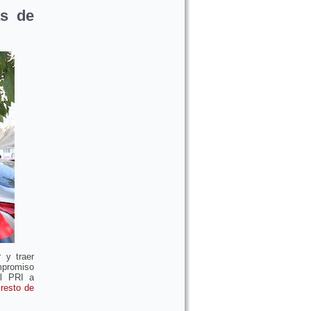
as de
 y traer
mpromiso
el PRI a
 resto de