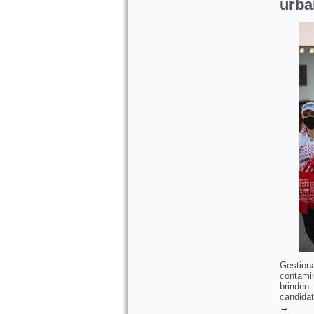
urba
Gestio
contami
brinden
candidat
→