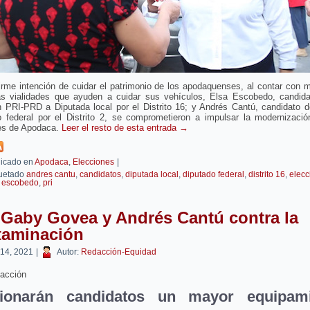
irme intención de cuidar el patrimonio de los apodaquenses, al contar con 
s vialidades que ayuden a cuidar sus vehículos, Elsa Escobedo, candida
n PRI-PRD a Diputada local por el Distrito 16; y Andrés Cantú, candidato 
o federal por el Distrito 2, se comprometieron a impulsar la modernizació
des de Apodaca.
Leer el resto de esta entrada
→
icado en
Apodaca
,
Elecciones
|
uetado
andres cantu
,
candidatos
,
diputada local
,
diputado federal
,
distrito 16
,
elecc
a escobedo
,
pri
 Gaby Govea y Andrés Cantú contra la
taminación
 14, 2021
|
Autor:
Redacción-Equidad
acción
tionarán candidatos un mayor equipami