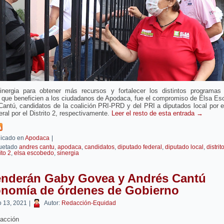
inergia para obtener más recursos y fortalecer los distintos programas
s que beneficien a los ciudadanos de Apodaca, fue el compromiso de Elsa Es
antú, candidatos de la coalición PRI-PRD y del PRI a diputados local por el
eral por el Distrito 2, respectivamente.
Leer el resto de esta entrada
→
icado en
Apodaca
|
uetado
andres cantu
,
apodaca
,
candidatos
,
diputado federal
,
diputado local
,
distrit
ito 2
,
elsa escobedo
,
sinergia
enderán Gaby Govea y Andrés Cantú
onomía de órdenes de Gobierno
 13, 2021
|
Autor:
Redacción-Equidad
acción