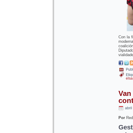
Con la f
moderna
coalició
Diputad
vialida
Publ
Etiq
els
Van
con
abril
Por
Red
Ges