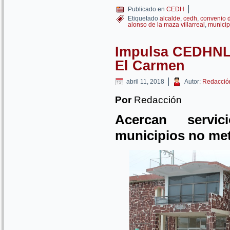
|
Publicado en
CEDH
Etiquetado
alcalde
,
cedh
,
convenio 
alonso de la maza villarreal
,
municip
Impulsa CEDHNL
El Carmen
|
abril 11, 2018
Autor:
Redacció
Por
Redacción
Acercan servi
municipios no me