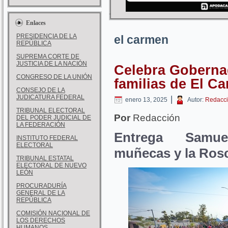
Enlaces
PRESIDENCIA DE LA
el carmen
REPÚBLICA
SUPREMA CORTE DE
JUSTICIA DE LA NACIÓN
Celebra Goberna
CONGRESO DE LA UNIÓN
familias de El C
CONSEJO DE LA
JUDICATURA FEDERAL
|
enero 13, 2025
Autor:
Redacci
TRIBUNAL ELECTORAL
Por
Redacción
DEL PODER JUDICIAL DE
LA FEDERACIÓN
Entrega Samuel
INSTITUTO FEDERAL
ELECTORAL
muñecas y la Ros
TRIBUNAL ESTATAL
ELECTORAL DE NUEVO
LEÓN
PROCURADURÍA
GENERAL DE LA
REPÚBLICA
COMISIÓN NACIONAL DE
LOS DERECHOS
HUMANOS