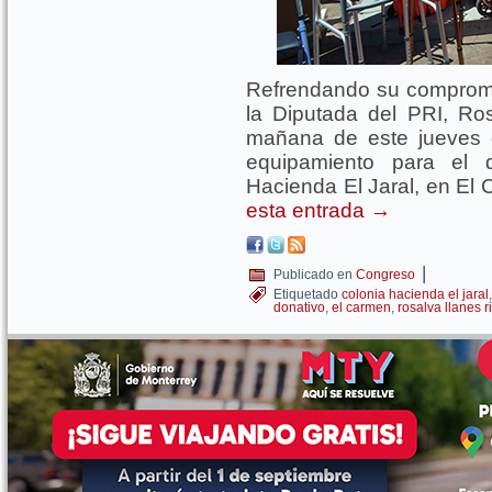
Refrendando su compromiso
la Diputada del PRI, Ros
mañana de este jueves 
equipamiento para el 
Hacienda El Jaral, en El
esta entrada
→
|
Publicado en
Congreso
Etiquetado
colonia hacienda el jaral
donativo
,
el carmen
,
rosalva llanes r