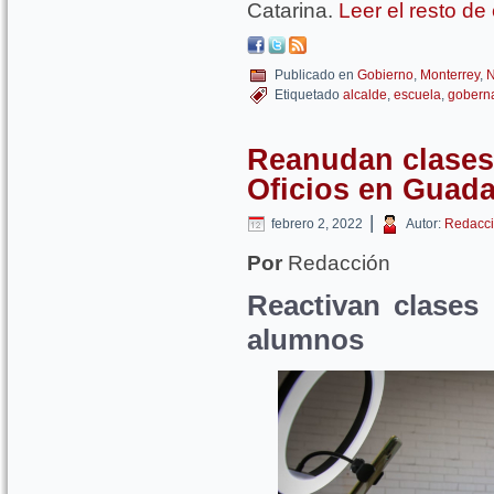
Catarina.
Leer el resto de
Publicado en
Gobierno
,
Monterrey
,
N
Etiquetado
alcalde
,
escuela
,
gobern
Reanudan clases 
Oficios en Guad
|
febrero 2, 2022
Autor:
Redacci
Por
Redacción
Reactivan clases
alumnos