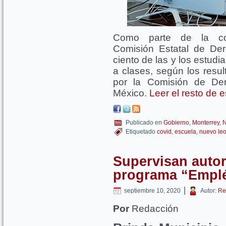
Como parte de la cons
Comisión Estatal de De
ciento de las y los estud
a clases, según los resul
por la Comisión de D
México.
Leer el resto de 
Publicado en
Gobierno
,
Monterrey
,
N
Etiquetado
covid
,
escuela
,
nuevo le
Supervisan autor
programa “Emplé
|
septiembre 10, 2020
Autor:
Re
Por
Redacción