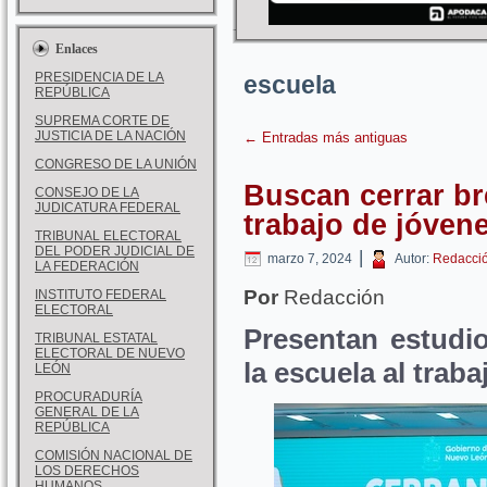
Enlaces
PRESIDENCIA DE LA
escuela
REPÚBLICA
SUPREMA CORTE DE
JUSTICIA DE LA NACIÓN
←
Entradas más antiguas
CONGRESO DE LA UNIÓN
Buscan cerrar br
CONSEJO DE LA
JUDICATURA FEDERAL
trabajo de jóven
TRIBUNAL ELECTORAL
DEL PODER JUDICIAL DE
|
marzo 7, 2024
Autor:
Redacci
LA FEDERACIÓN
Por
Redacción
INSTITUTO FEDERAL
ELECTORAL
Presentan estudi
TRIBUNAL ESTATAL
ELECTORAL DE NUEVO
la escuela al traba
LEÓN
PROCURADURÍA
GENERAL DE LA
REPÚBLICA
COMISIÓN NACIONAL DE
LOS DERECHOS
HUMANOS