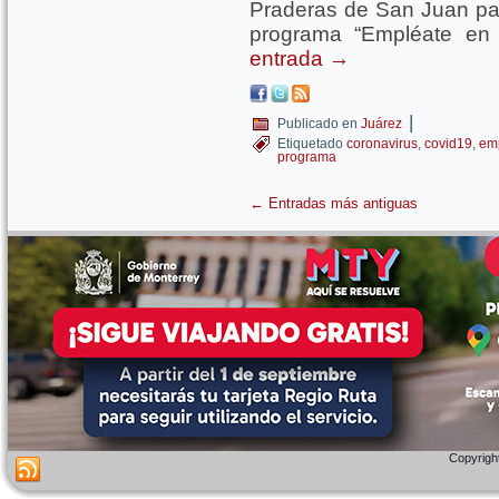
Praderas de San Juan par
programa “Empléate en 
entrada
→
|
Publicado en
Juárez
Etiquetado
coronavirus
,
covid19
,
emp
programa
←
Entradas más antiguas
Copyright