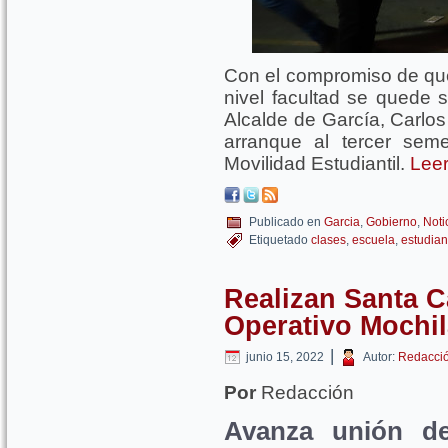
Con el compromiso de que
nivel facultad se quede s
Alcalde de García, Carlo
arranque al tercer sem
Movilidad Estudiantil.
Leer
Publicado en
Garcia
,
Gobierno
,
Noti
Etiquetado
clases
,
escuela
,
estudian
Realizan Santa C
Operativo Mochil
|
junio 15, 2022
Autor:
Redacci
Por
Redacción
Avanza unión de