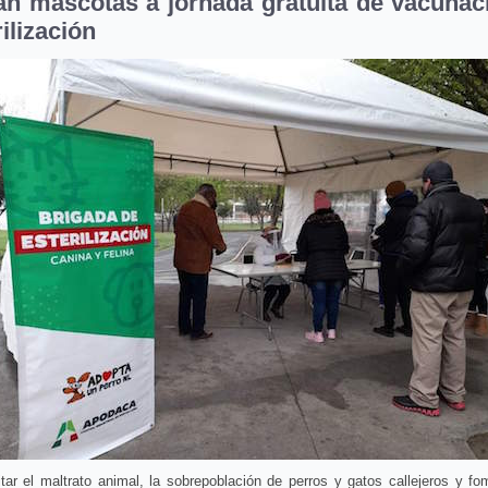
an mascotas a jornada gratuita de vacunac
ilización
tar el maltrato animal, la sobrepoblación de perros y gatos callejeros y fo