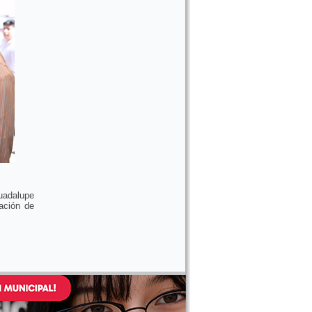
uadalupe
gación de