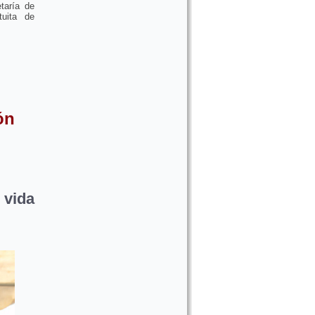
taría de
tuita de
ón
 vida