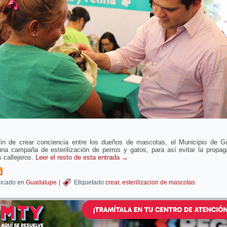
fin de crear conciencia entre los dueños de mascotas, el Municipio de G
una campaña de esterilización de perros y gatos, para así evitar la propa
 callejeros.
Leer el resto de esta entrada
→
icado en
Guadalupe
|
Etiquetado
crear
,
esterilizacion de mascotas