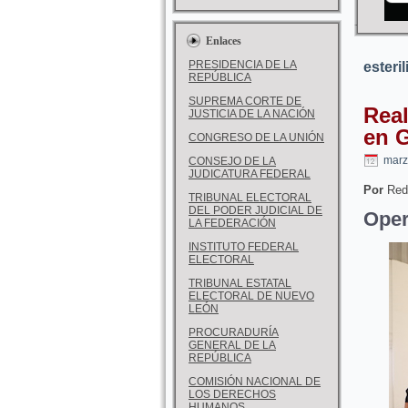
Enlaces
PRESIDENCIA DE LA
esteri
REPÚBLICA
SUPREMA CORTE DE
Real
JUSTICIA DE LA NACIÓN
en G
CONGRESO DE LA UNIÓN
marz
CONSEJO DE LA
JUDICATURA FEDERAL
Por
Red
TRIBUNAL ELECTORAL
DEL PODER JUDICIAL DE
Oper
LA FEDERACIÓN
INSTITUTO FEDERAL
ELECTORAL
TRIBUNAL ESTATAL
ELECTORAL DE NUEVO
LEÓN
PROCURADURÍA
GENERAL DE LA
REPÚBLICA
COMISIÓN NACIONAL DE
LOS DERECHOS
HUMANOS