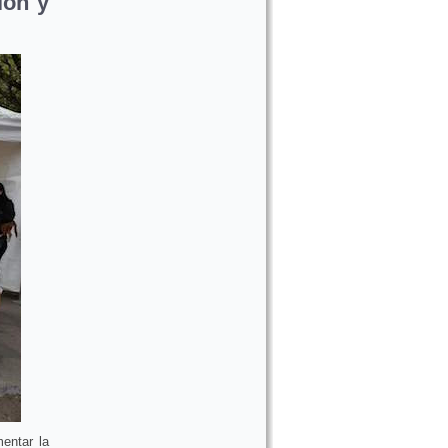
ión y
mentar la