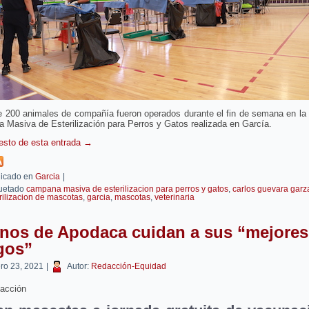
e 200 animales de compañía fueron operados durante el fin de semana en la
Masiva de Esterilización para Perros y Gatos realizada en García.
resto de esta entrada
→
icado en
Garcia
|
uetado
campana masiva de esterilizacion para perros y gatos
,
carlos guevara garz
rilizacion de mascotas
,
garcia
,
mascotas
,
veterinaria
inos de Apodaca cuidan a sus “mejores
gos”
ero 23, 2021
|
Autor:
Redacción-Equidad
acción