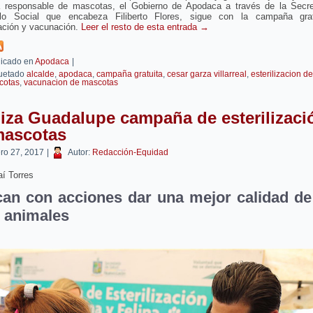
a responsable de mascotas, el Gobierno de Apodaca a través de la Secre
llo Social que encabeza Filiberto Flores, sigue con la campaña gra
zación y vacunación.
Leer el resto de esta entrada
→
icado en
Apodaca
|
uetado
alcalde
,
apodaca
,
campaña gratuita
,
cesar garza villarreal
,
esterilizacion de
cotas
,
vacunacion de mascotas
iza Guadalupe campaña de esterilizaci
mascotas
ero 27, 2017
|
Autor:
Redacción-Equidad
í Torres
an con acciones dar una mejor calidad de
s animales