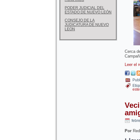
PODER JUDICIAL DEL
ESTADO DE NUEVO LEÓN
CONSEJO DE LA
JUDICATURA DE NUEVO
LEON
Cerca d
Campaña 
Leer el 
Publ
Etiq
este
Vec
ami
febr
Por
Red