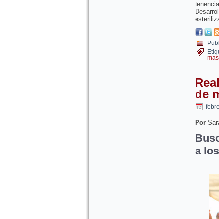
tenenci
Desarro
esterili
Publ
Etiq
mas
Real
de 
febr
Por
Sara
Busc
a lo