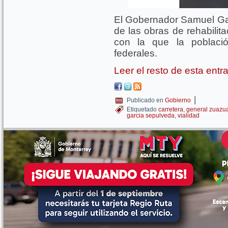
El Gobernador Samuel Garc
de las obras de rehabilit
con la que la població
federales.
Leer el resto de esta ent
|
Publicado en
Gobierno
Etiquetado
carretera
,
general zuazu
garcia sepulveda
,
vialidad