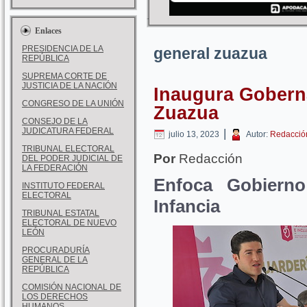
Enlaces
PRESIDENCIA DE LA
general zuazua
REPÚBLICA
SUPREMA CORTE DE
JUSTICIA DE LA NACIÓN
Inaugura Gobern
CONGRESO DE LA UNIÓN
Zuazua
CONSEJO DE LA
JUDICATURA FEDERAL
|
julio 13, 2023
Autor:
Redacció
TRIBUNAL ELECTORAL
Por
Redacción
DEL PODER JUDICIAL DE
LA FEDERACIÓN
Enfoca Gobierno
INSTITUTO FEDERAL
ELECTORAL
Infancia
TRIBUNAL ESTATAL
ELECTORAL DE NUEVO
LEÓN
PROCURADURÍA
GENERAL DE LA
REPÚBLICA
COMISIÓN NACIONAL DE
LOS DERECHOS
HUMANOS