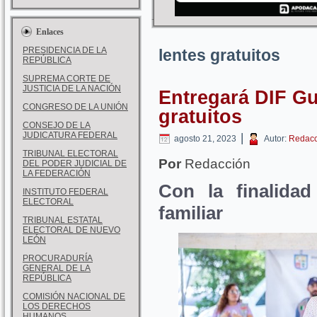
Enlaces
PRESIDENCIA DE LA
lentes gratuitos
REPÚBLICA
SUPREMA CORTE DE
JUSTICIA DE LA NACIÓN
Entregará DIF Gu
CONGRESO DE LA UNIÓN
gratuitos
CONSEJO DE LA
JUDICATURA FEDERAL
|
agosto 21, 2023
Autor:
Redacc
TRIBUNAL ELECTORAL
Por
Redacción
DEL PODER JUDICIAL DE
LA FEDERACIÓN
Con la finalida
INSTITUTO FEDERAL
ELECTORAL
familiar
TRIBUNAL ESTATAL
ELECTORAL DE NUEVO
LEÓN
PROCURADURÍA
GENERAL DE LA
REPÚBLICA
COMISIÓN NACIONAL DE
LOS DERECHOS
HUMANOS