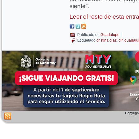
siente”.
Leer el resto de esta ent
|
Publicado en
Guadalupe
Etiquetado
cristina diaz
,
dif
,
guadalu
Copyright