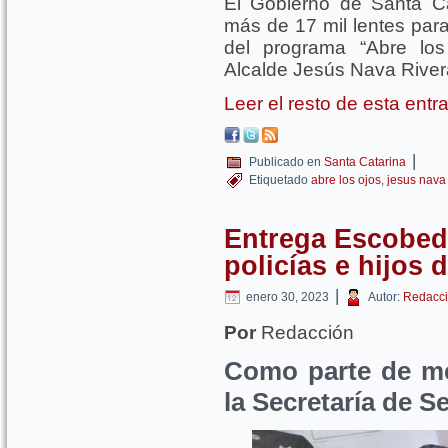
El Gobierno de Santa Cat
más de 17 mil lentes para
del programa “Abre los
Alcalde Jesús Nava River
Leer el resto de esta ent
|
Publicado en
Santa Catarina
Etiquetado
abre los ojos
,
jesus nava 
Entrega Escobedo
policías e hijos 
|
enero 30, 2023
Autor:
Redacci
Por
Redacción
Como parte de me
la Secretaría de S