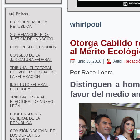
Enlaces
PRESIDENCIA DE LA
whirlpool
REPÚBLICA
SUPREMA CORTE DE
JUSTICIA DE LA NACIÓN
Otorga Cabildo r
CONGRESO DE LA UNIÓN
al Mérito Ecológ
CONSEJO DE LA
JUDICATURA FEDERAL
|
junio 15, 2016
Autor:
Redacci
TRIBUNAL ELECTORAL
Por
Race Loera
DEL PODER JUDICIAL DE
LA FEDERACIÓN
Distinguen a hom
INSTITUTO FEDERAL
ELECTORAL
favor del medio a
TRIBUNAL ESTATAL
ELECTORAL DE NUEVO
LEÓN
PROCURADURÍA
GENERAL DE LA
REPÚBLICA
COMISIÓN NACIONAL DE
LOS DERECHOS
HUMANOS