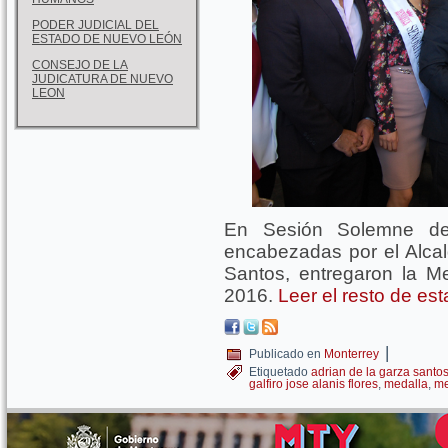
PODER JUDICIAL DEL
ESTADO DE NUEVO LEÓN
CONSEJO DE LA
JUDICATURA DE NUEVO
LEON
En Sesión Solemne de 
encabezadas por el Alcal
Santos, entregaron la Me
2016.
Leer el resto de es
|
Publicado en
Monterrey
Etiquetado
adrian de la garza santo
galfiro jose alanis flores
,
medalla
,
me