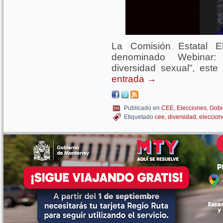
La Comisión Estatal El
denominado Webinar: “
diversidad sexual”, est
entrada
→
Publicado en
CEE
,
Elecciones
,
Gobi
Etiquetado
cee
,
diversidad
,
eleccion