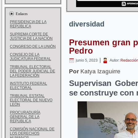
Enlaces
PRESIDENCIA DE LA
diversidad
REPÚBLICA
SUPREMA CORTE DE
JUSTICIA DE LA NACIÓN
Presumen gran p
CONGRESO DE LA UNIÓN
Pedro
CONSEJO DE LA
JUDICATURA FEDERAL
|
junio 5, 2023
Autor:
Redacció
TRIBUNAL ELECTORAL
Por
Katya Izaguirre
DEL PODER JUDICIAL DE
LA FEDERACIÓN
Supervisan Gober
INSTITUTO FEDERAL
ELECTORAL
se construye con 
TRIBUNAL ESTATAL
ELECTORAL DE NUEVO
LEÓN
PROCURADURÍA
GENERAL DE LA
REPÚBLICA
COMISIÓN NACIONAL DE
LOS DERECHOS
HUMANOS