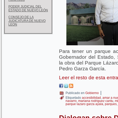
PODER JUDICIAL DEL
ESTADO DE NUEVO LEÓN
CONSEJO DE LA
JUDICATURA DE NUEVO
LEON
Para tener un parque ac
Gobernador del Estado,
la obra del Parque Lázar
Pedro Garza García.
Leer el resto de esta ent
|
Publicado en
Gobierno
Etiquetado
accesibilidad
,
amar a nu
navarro
,
mariana rodriguez cantu
,
mi
parque lazaro garza ayala
,
parques
Dialogan sobre D