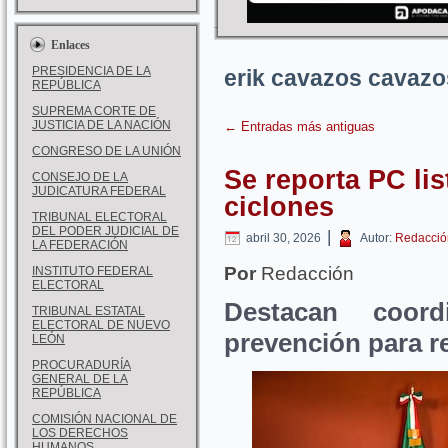
Enlaces
PRESIDENCIA DE LA
erik cavazos cavazo
REPÚBLICA
SUPREMA CORTE DE
JUSTICIA DE LA NACIÓN
←
Entradas más antiguas
CONGRESO DE LA UNIÓN
Se reporta PC li
CONSEJO DE LA
JUDICATURA FEDERAL
ciclones
TRIBUNAL ELECTORAL
DEL PODER JUDICIAL DE
|
abril 30, 2026
Autor:
Redacció
LA FEDERACIÓN
Por
Redacción
INSTITUTO FEDERAL
ELECTORAL
Destacan coordi
TRIBUNAL ESTATAL
ELECTORAL DE NUEVO
prevención para r
LEÓN
PROCURADURÍA
GENERAL DE LA
REPÚBLICA
COMISIÓN NACIONAL DE
LOS DERECHOS
HUMANOS