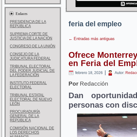
Enlaces
PRESIDENCIA DE LA
feria del empleo
REPÚBLICA
SUPREMA CORTE DE
JUSTICIA DE LA NACIÓN
←
Entradas más antiguas
CONGRESO DE LA UNIÓN
Ofrece Monterrey
CONSEJO DE LA
JUDICATURA FEDERAL
en Feria del Emp
TRIBUNAL ELECTORAL
DEL PODER JUDICIAL DE
|
febrero 18, 2026
Autor:
Redac
LA FEDERACIÓN
Por
Redacción
INSTITUTO FEDERAL
ELECTORAL
Dan oportunida
TRIBUNAL ESTATAL
ELECTORAL DE NUEVO
personas con disc
LEÓN
PROCURADURÍA
GENERAL DE LA
REPÚBLICA
COMISIÓN NACIONAL DE
LOS DERECHOS
HUMANOS