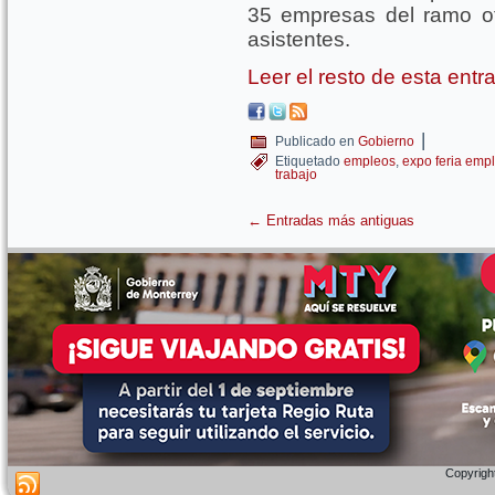
35 empresas del ramo o
asistentes.
Leer el resto de esta ent
|
Publicado en
Gobierno
Etiquetado
empleos
,
expo feria emp
trabajo
←
Entradas más antiguas
Copyright