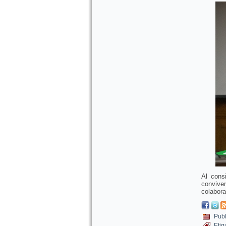
Al cons
convive
colabor
Publ
Etiq