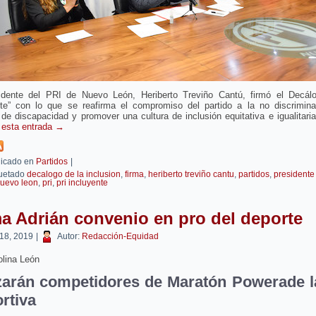
idente del PRI de Nuevo León, Heriberto Treviño Cantú, firmó el Decál
nte” con lo que se reafirma el compromiso del partido a la no discrimina
de discapacidad y promover una cultura de inclusión equitativa e igualitari
 esta entrada
→
icado en
Partidos
|
uetado
decalogo de la inclusion
,
firma
,
heriberto treviño cantu
,
partidos
,
presidente
uevo leon
,
pri
,
pri incluyente
a Adrián convenio en pro del deporte
 18, 2019
|
Autor:
Redacción-Equidad
lina León
izarán competidores de Maratón Powerade l
rtiva