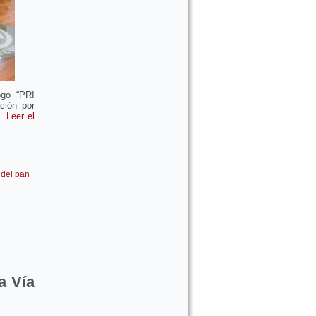
ogo “PRI
ción por
a.
Leer el
 del pan
a Vía