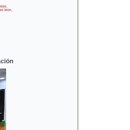
miso
,
vo leon
,
ación