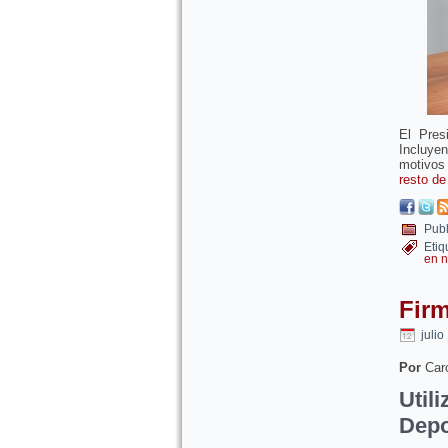
El Pres
Incluye
motivos 
resto de
Publ
Etiq
en n
Firm
julio
Por
Caro
Util
Depo