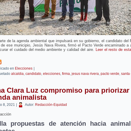
rte de la agenda ambiental que impulsará en su gobierno, el candidato del 
a de ese municipio, Jesús Nava Rivera, firmó el Pacto Verde encaminado a 
curar el cuidado del medio ambiente y calidad del aire.
Leer el resto de est
icado en
Elecciones
|
uetado
alcaldia
,
candidato
,
elecciones
,
firma
,
jesus nava rivera
,
pacto verde
,
santa 
a Clara Luz compromiso para priorizar
da animalista
o 8, 2021
|
Autor:
Redacción-Equidad
acción
lla propuestas de atención hacia anima