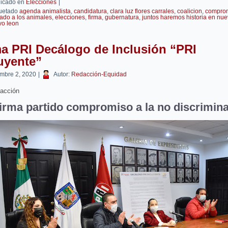
icado en
Elecciones
|
uetado
agenda animalista
,
candidatura
,
clara luz flores carrales
,
coalicion
,
compro
ado a los animales
,
elecciones
,
firma
,
gubernatura
,
juntos haremos historia en nue
vo leon
a PRI Decálogo de Inclusión “PRI
uyente”
embre 2, 2020
|
Autor:
Redacción-Equidad
acción
irma partido compromiso a la no discrimin