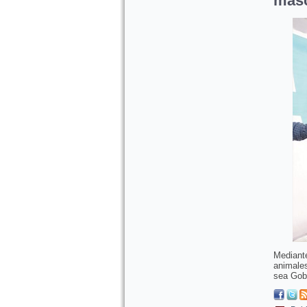
mas
Mediante
animale
sea Gob