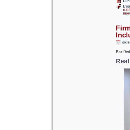
Publ
Etiq
cuid
nue
Firm
Incl
dici
Por
Red
Reaf