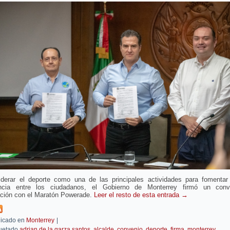
iderar el deporte como una de las principales actividades para fomentar
ncia entre los ciudadanos, el Gobierno de Monterrey firmó un con
ación con el Maratón Powerade.
Leer el resto de esta entrada
→
icado en
Monterrey
|
uetado
adrian de la garza santos
,
alcalde
,
convenio
,
deporte
,
firma
,
monterrey