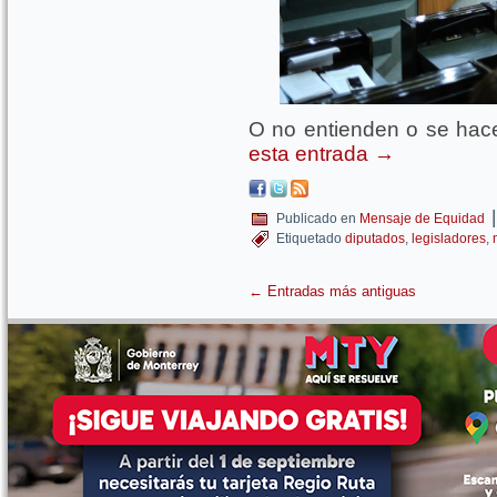
O no entienden o se hac
esta entrada
→
|
Publicado en
Mensaje de Equidad
Etiquetado
diputados
,
legisladores
,
←
Entradas más antiguas