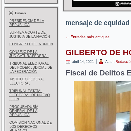
Enlaces
PRESIDENCIA DE LA
mensaje de equidad
REPÚBLICA
SUPREMA CORTE DE
JUSTICIA DE LA NACIÓN
←
Entradas más antiguas
CONGRESO DE LA UNIÓN
GILBERTO DE 
CONSEJO DE LA
JUDICATURA FEDERAL
|
abril 14, 2021
Autor:
Redacció
TRIBUNAL ELECTORAL
DEL PODER JUDICIAL DE
Fiscal de Delitos 
LA FEDERACIÓN
INSTITUTO FEDERAL
ELECTORAL
TRIBUNAL ESTATAL
ELECTORAL DE NUEVO
LEÓN
PROCURADURÍA
GENERAL DE LA
REPÚBLICA
COMISIÓN NACIONAL DE
LOS DERECHOS
HUMANOS