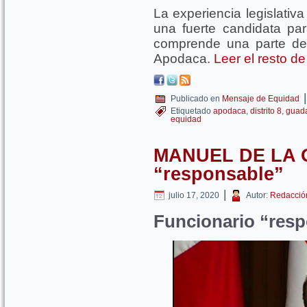
La experiencia legislativ
una fuerte candidata para
comprende una parte de
Apodaca.
Leer el resto d
|
Publicado en
Mensaje de Equidad
Etiquetado
apodaca
,
distrito 8
,
guad
equidad
MANUEL DE LA O
“responsable”
|
julio 17, 2020
Autor:
Redacció
Funcionario “res