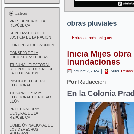
Enlaces
PRESIDENCIA DE LA
obras pluviales
REPÚBLICA
SUPREMA CORTE DE
JUSTICIA DE LA NACIÓN
←
Entradas más antiguas
CONGRESO DE LA UNIÓN
Inicia Mijes obra 
CONSEJO DE LA
JUDICATURA FEDERAL
inundaciones
TRIBUNAL ELECTORAL
DEL PODER JUDICIAL DE
|
octubre 7, 2024
Autor:
Redacc
LA FEDERACIÓN
Por
Redacción
INSTITUTO FEDERAL
ELECTORAL
En la Colonia Pra
TRIBUNAL ESTATAL
ELECTORAL DE NUEVO
LEÓN
PROCURADURÍA
GENERAL DE LA
REPÚBLICA
COMISIÓN NACIONAL DE
LOS DERECHOS
HUMANOS