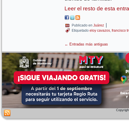
Leer el resto de esta ent
|
Publicado en
Juárez
Etiquetado
eloy cavazos
,
francisco t
←
Entradas más antiguas
Copyright