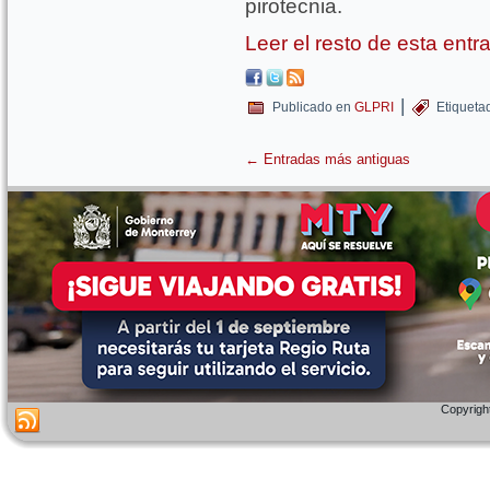
pirotecnia.
Leer el resto de esta ent
|
Publicado en
GLPRI
Etiqueta
←
Entradas más antiguas
Copyright