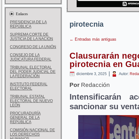
Enlaces
PRESIDENCIA DE LA
pirotecnia
REPÚBLICA
SUPREMA CORTE DE
JUSTICIA DE LA NACIÓN
←
Entradas más antiguas
CONGRESO DE LA UNIÓN
Clausurarán neg
CONSEJO DE LA
JUDICATURA FEDERAL
pirotecnia en Gu
TRIBUNAL ELECTORAL
DEL PODER JUDICIAL DE
|
diciembre 3, 2025
Autor:
Reda
LA FEDERACIÓN
Por
Redacción
INSTITUTO FEDERAL
ELECTORAL
Intensificarán a
TRIBUNAL ESTATAL
ELECTORAL DE NUEVO
sancionar su vent
LEÓN
PROCURADURÍA
GENERAL DE LA
REPÚBLICA
COMISIÓN NACIONAL DE
LOS DERECHOS
HUMANOS