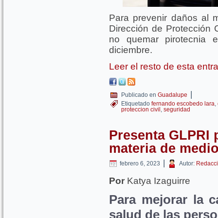
Para prevenir daños al 
Dirección de Protección C
no quemar pirotecnia 
diciembre.
Leer el resto de esta ent
|
Publicado en
Guadalupe
Etiquetado
fernando escobedo lara
,
proteccion civil
,
seguridad
Presenta GLPRI p
materia de medio
|
febrero 6, 2023
Autor:
Redacci
Por
Katya Izaguirre
Para mejorar la ca
salud de las perso